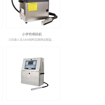
小字符喷码机
32位嵌入式ARM结构互联网远程监控，升级一键开关机喷头自动清洗墨线自动检测屏幕故障诊断显示机器状态自动显示工作日志记录喷头全密封式一体化设计（全方位喷印）SD卡/USB数据信息导入3G无线上网