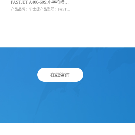
FASTJET A400-60Si小字符喷码机
产品品牌：华士捷产品型号：FASTJET A400-60Si喷嘴孔径：60微米喷印高度：1.2-15mm喷印行数：1-4行喷印点阵数：34点非接触喷印距离：2-15mm喷印速度：300m/min可选点...