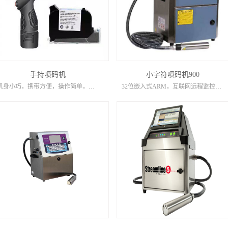
手持喷码机
小字符喷码机900
机身小巧，携带方便，操作简单，半寸、一寸，单头、双头多款可选。
32位嵌入式ARM，互联网远程监控，升级全智能自检系统，喷头自动清洗，墨线自动检测，屏幕故障诊断显示，机器状态自动显示，工作日志记录，SD卡/USB数据信息导入，3G无线上网，WIFI四核Cortex...