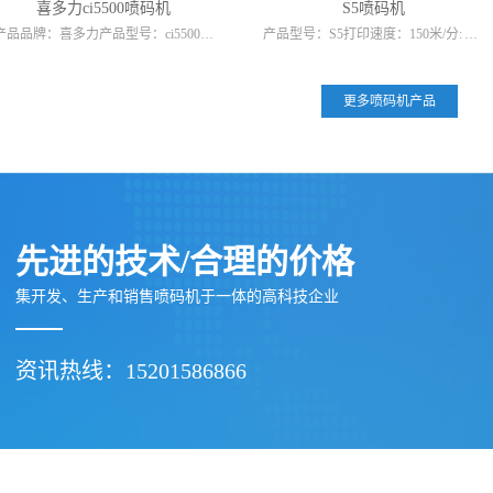
喜多力ci5500喷码机
S5喷码机
产品品牌：喜多力产品型号：ci5500喷印行数：1-5喷印字高：1.5-12mm字形点阵数：5-31点墨点大小：常规 (60μ) 大点 (75μ)PixelPlus 可变像素：是ciPrecision...
产品型号：S5打印速度：150米/分: 打印高度：18mm 外型尺寸：370*270*520mm自动化程度：全自动打印适用行业：工艺品、服装、礼品包装、食品、机械、玩具等售后服务：本司提...
更多喷码机产品
先进的技术/合理的价格
集开发、生产和销售喷码机于一体的高科技企业
资讯热线：15201586866