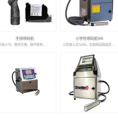
手持喷码机
小字符喷码机900
机身小巧，携带方便，操作简单，半寸、一寸，单头、双头多款可选。
32位嵌入式ARM，互联网远程监控，升级全智能自检系统，喷头自动清洗，墨线自动检测，屏幕故障诊断显示，机器状态自动显示，工作日志记录，SD卡/USB数据信息导入，3G无线上网，WIFI四核Cortex...