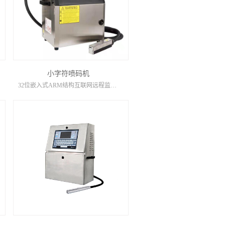
小字符喷码机
32位嵌入式ARM结构互联网远程监控，升级一键开关机喷头自动清洗墨线自动检测屏幕故障诊断显示机器状态自动显示工作日志记录喷头全密封式一体化设计（全方位喷印）SD卡/USB数据信息导入3G无线上网