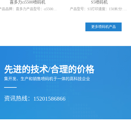
喜多力ci5500喷码机
S5喷码机
产品品牌：喜多力产品型号：ci5500喷印行数：1-5喷印字高：1.5-12mm字形点阵数：5-31点墨点大小：常规 (60μ) 大点 (75μ)PixelPlus 可变像素：是ciPrecision...
产品型号：S5打印速度：150米/分: 打印高度：18mm 外型尺寸：370*270*520mm自动化程度：全自动打印适用行业：工艺品、服装、礼品包装、食品、机械、玩具等售后服务：本司提...
更多喷码机产品
先进的技术/合理的价格
集开发、生产和销售喷码机于一体的高科技企业
资讯热线：15201586866