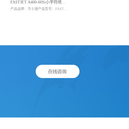
FASTJET A400-60Si小字符喷码机
产品品牌：华士捷产品型号：FASTJET A400-60Si喷嘴孔径：60微米喷印高度：1.2-15mm喷印行数：1-4行喷印点阵数：34点非接触喷印距离：2-15mm喷印速度：300m/min可选点...