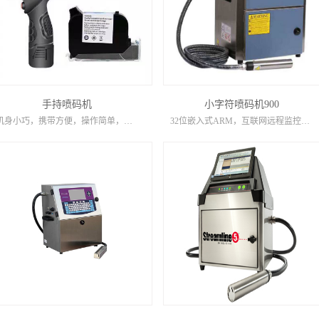
手持喷码机
小字符喷码机900
机身小巧，携带方便，操作简单，半寸、一寸，单头、双头多款可选。
32位嵌入式ARM，互联网远程监控，升级全智能自检系统，喷头自动清洗，墨线自动检测，屏幕故障诊断显示，机器状态自动显示，工作日志记录，SD卡/USB数据信息导入，3G无线上网，WIFI四核Cortex...