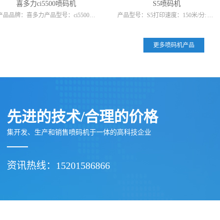
喜多力ci5500喷码机
S5喷码机
产品品牌：喜多力产品型号：ci5500喷印行数：1-5喷印字高：1.5-12mm字形点阵数：5-31点墨点大小：常规 (60μ) 大点 (75μ)PixelPlus 可变像素：是ciPrecision...
产品型号：S5打印速度：150米/分: 打印高度：18mm 外型尺寸：370*270*520mm自动化程度：全自动打印适用行业：工艺品、服装、礼品包装、食品、机械、玩具等售后服务：本司提...
更多喷码机产品
先进的技术/合理的价格
集开发、生产和销售喷码机于一体的高科技企业
资讯热线：15201586866