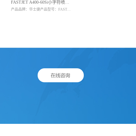
FASTJET A400-60Si小字符喷码机
产品品牌：华士捷产品型号：FASTJET A400-60Si喷嘴孔径：60微米喷印高度：1.2-15mm喷印行数：1-4行喷印点阵数：34点非接触喷印距离：2-15mm喷印速度：300m/min可选点...