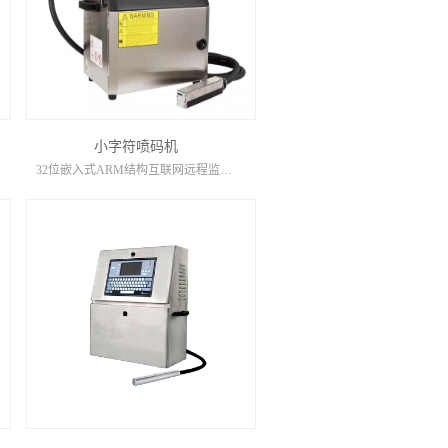
小字符喷码机
32位嵌入式ARM结构互联网远程监控，升级一键开关机喷头自动清洗墨线自动检测屏幕故障诊断显示机器状态自动显示工作日志记录喷头全密封式一体化设计（全方位喷印）SD卡/USB数据信息导入3G无线上网